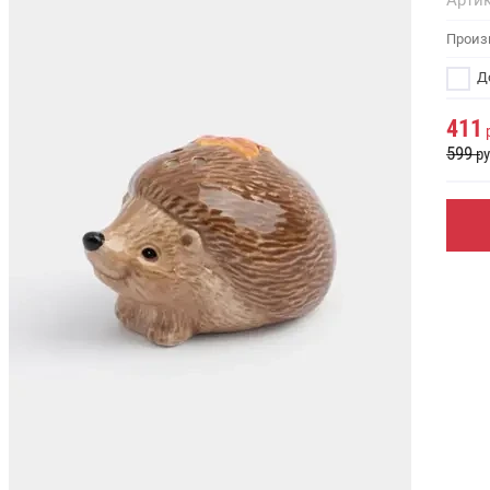
Артик
Произ
До
411
р
599
ру