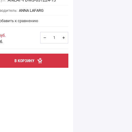
ул:
ANLAF-FDWS-031224-15
водитель:
ANNA LAFARG
бавить к сравнению
уб.
б.
В КОРЗИНУ