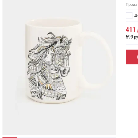
Произ
До
411
р
599
ру