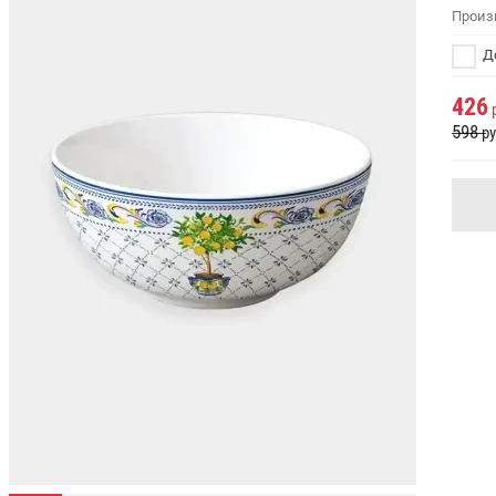
Произ
До
426
р
598
ру