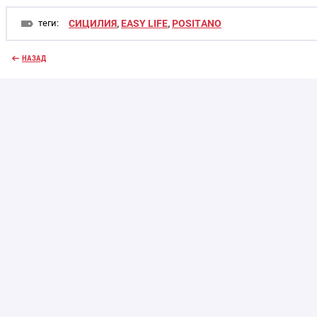
теги:
СИЦИЛИЯ
,
EASY LIFE
,
POSITANO
НАЗАД