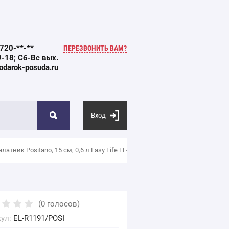
 720-**-**
ПЕРЕЗВОНИТЬ ВАМ?
-18; Сб-Вс вых.
darok-posuda.ru
Вход
алатник Positano, 15 см, 0,6 л Easy Life EL-R1191/POSI
(0 голосов)
ул:
EL-R1191/POSI