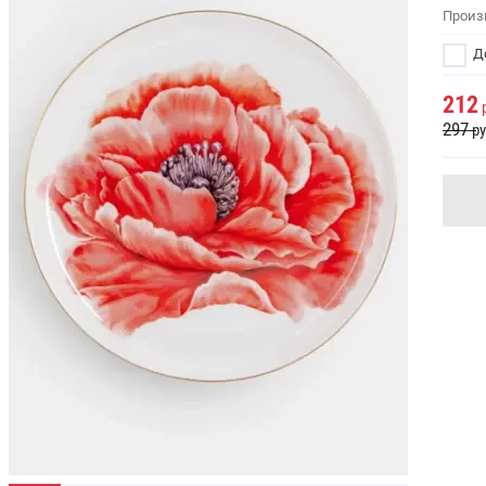
Произ
До
212
р
297
ру