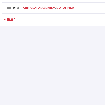
теги:
ANNA LAFARG EMILY
,
БОТАНИКА
НАЗАД